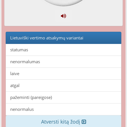
Lietuviški vertimo atsakymų variantai
statumas
nenormalumas
laive
atgal
pažeminti (pareigose)
nenormalus
Atversti kitą žodį