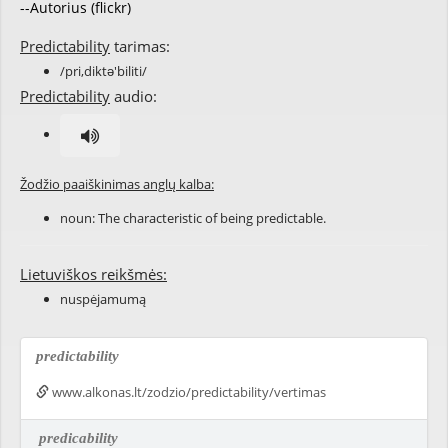
--Autorius (flickr)
Predictability
tarimas:
/pri,diktə'biliti/
Predictability
audio:
Žodžio paaiškinimas anglų kalba:
noun: The characteristic of being
predictable
.
Lietuviškos reikšmės:
nuspėjamumą
predictability
www.alkonas.lt/zodzio/predictability/vertimas
predicability