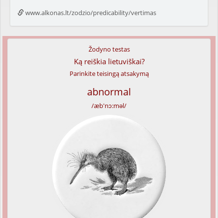
www.alkonas.lt/zodzio/predicability/vertimas
Žodyno testas
Ką reiškia lietuviškai?
Parinkite teisingą atsakymą
abnormal
/æb'nɔ:məl/