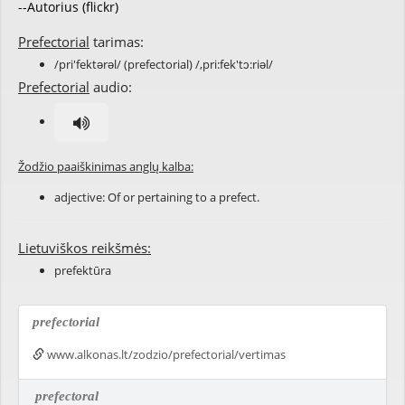
--Autorius (flickr)
Prefectorial
tarimas:
/pri'fektərəl/ (prefectorial) /,pri:fek'tɔ:riəl/
Prefectorial
audio:
Žodžio paaiškinimas anglų kalba:
adjective: Of or pertaining to a
prefect
.
Lietuviškos reikšmės:
prefektūra
prefectorial
www.alkonas.lt/zodzio/prefectorial/vertimas
prefectoral