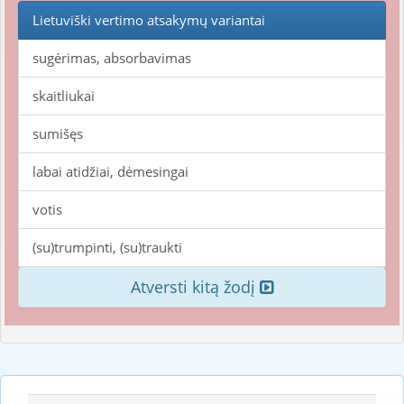
Lietuviški vertimo atsakymų variantai
sugėrimas, absorbavimas
skaitliukai
sumišęs
labai atidžiai, dėmesingai
votis
(su)trumpinti, (su)traukti
Atversti kitą žodį