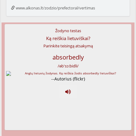
www.alkonas.lt/zodzio/prefectoral/vertimas
Žodyno testas
Ką reiškia lietuviškai?
Parinkite teisingą atsakymą
absorbedly
/əb'sɔ:bidli/
--Autorius (flickr)