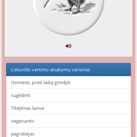
Lietuviški vertimo atsakymų variantai
išsimesti, prieš laiką gimdyti
sugėdinti
Tikėjimas laisve
negeriantis
pagrobėjas