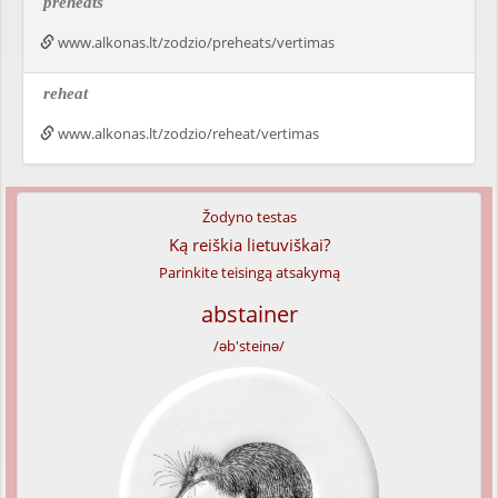
preheats
www.alkonas.lt/zodzio/preheats/vertimas
reheat
www.alkonas.lt/zodzio/reheat/vertimas
Žodyno testas
Ką reiškia lietuviškai?
Parinkite teisingą atsakymą
abstainer
/əb'steinə/