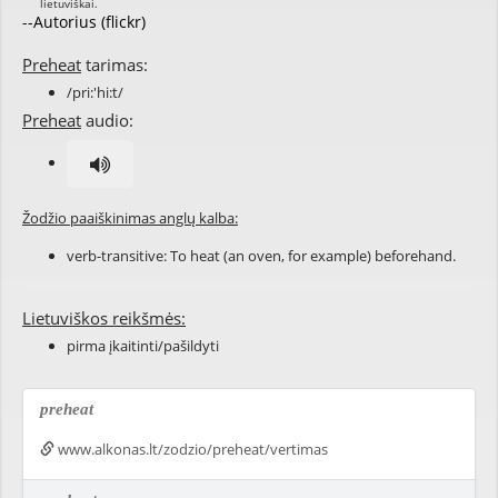
--Autorius (flickr)
Preheat
tarimas:
/pri:'hi:t/
Preheat
audio:
Žodžio paaiškinimas anglų kalba:
verb-transitive: To heat (an oven, for example) beforehand.
Lietuviškos reikšmės:
pirma įkaitinti/pašildyti
preheat
www.alkonas.lt/zodzio/preheat/vertimas