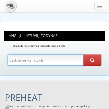
Toggl
navig
ANGLŲ - LIETUVIŲ ŽODYNAS
Kompiuterinis žodynas internete nemokamai
PREHEAT