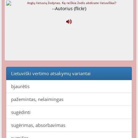
--Autorius (flickr)
Lietuviški vertimo atsakymų variantai
bjaurėtis
pažemintas, nelaimingas
sugėdinti
sugėrimas, absorbavimas