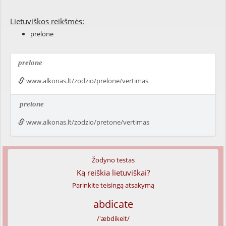
Lietuviškos reikšmės:
prelone
prelone
www.alkonas.lt/zodzio/prelone/vertimas
pretone
www.alkonas.lt/zodzio/pretone/vertimas
Žodyno testas
Ką reiškia lietuviškai?
Parinkite teisingą atsakymą
abdicate
/'æbdikeit/