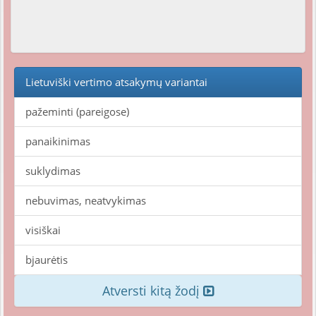
Lietuviški vertimo atsakymų variantai
pažeminti (pareigose)
panaikinimas
suklydimas
nebuvimas, neatvykimas
visiškai
bjaurėtis
Atversti kitą žodį