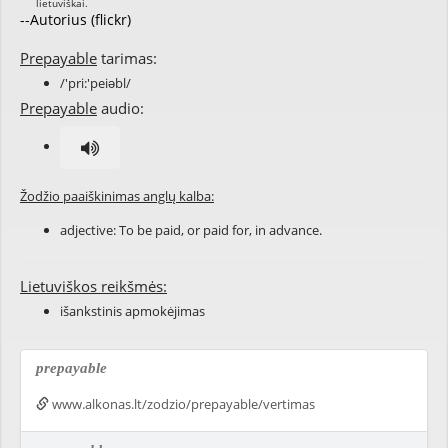
--Autorius (flickr)
Prepayable
tarimas:
/'pri:'peiəbl/
Prepayable
audio:
Žodžio paaiškinimas anglų kalba:
adjective: To be
paid
, or paid for,
in advance
.
Lietuviškos reikšmės:
išankstinis apmokėjimas
prepayable
www.alkonas.lt/zodzio/prepayable/vertimas