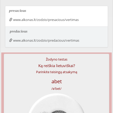
presacious
www.alkonas.lt/zodzio/presacious/vertimas
predacious
www.alkonas.lt/zodzio/predacious/vertimas
Žodyno testas
Ką reiškia lietuviškai?
Parinkite teisingą atsakymą
abet
/ə'bet/