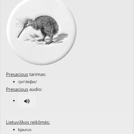
Presacious
tarimas:
/pri'deiʃəs/
Presacious
audio:
Lietuviškos reikšmės:
bjaurus