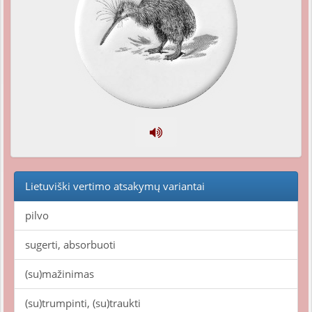
Lietuviški vertimo atsakymų variantai
pilvo
sugerti, absorbuoti
(su)mažinimas
(su)trumpinti, (su)traukti