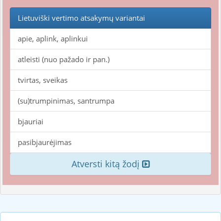
Lietuviški vertimo atsakymų variantai
apie, aplink, aplinkui
atleisti (nuo pažado ir pan.)
tvirtas, sveikas
(su)trumpinimas, santrumpa
bjauriai
pasibjaurėjimas
Atversti kitą žodį