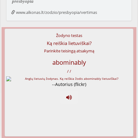
presbyopia
www.alkonas.lt/zodzio/presbyopia/vertimas
Žodyno testas
Ką reiškia lietuviškai?
Parinkite teisingą atsakymą
abominably
/ /
--Autorius (flickr)