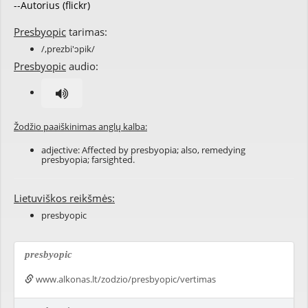
--Autorius (flickr)
Presbyopic
tarimas:
/,prezbi'ɔpik/
Presbyopic
audio:
Žodžio paaiškinimas anglų kalba:
adjective: Affected by
presbyopia
; also, remedying
presbyopia;
farsighted
.
Lietuviškos reikšmės:
presbyopic
presbyopic
www.alkonas.lt/zodzio/presbyopic/vertimas