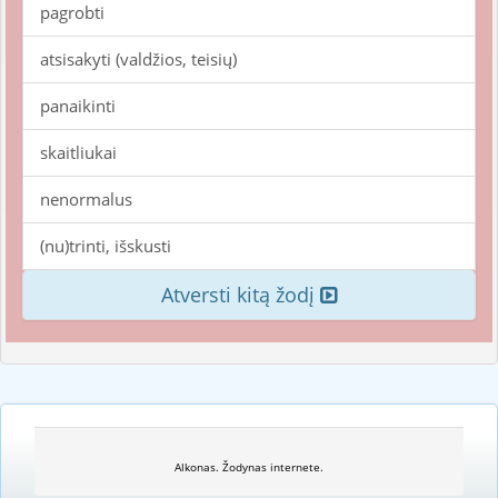
pagrobti
atsisakyti (valdžios, teisių)
panaikinti
skaitliukai
nenormalus
(nu)trinti, išskusti
Atversti kitą žodį
Alkonas. Žodynas internete.