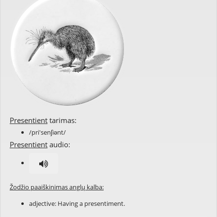
Presentient
tarimas:
/pri'senʃiənt/
Presentient
audio:
Žodžio paaiškinimas anglų kalba:
adjective: Having a presentiment.