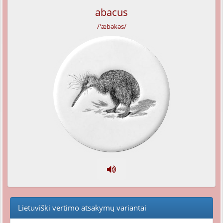
abacus
/'æbəkəs/
Lietuviški vertimo atsakymų variantai