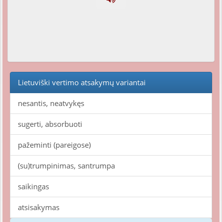
Lietuviški vertimo atsakymų variantai
nesantis, neatvykęs
sugerti, absorbuoti
pažeminti (pareigose)
(su)trumpinimas, santrumpa
saikingas
atsisakymas