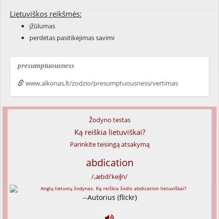
Lietuviškos reikšmės:
įžūlumas
perdėtas pasitikėjimas savimi
presumptuousness
www.alkonas.lt/zodzio/presumptuousness/vertimas
Žodyno testas
Ką reiškia lietuviškai?
Parinkite teisingą atsakymą
abdication
/,æbdi'keiʃn/
--Autorius (flickr)