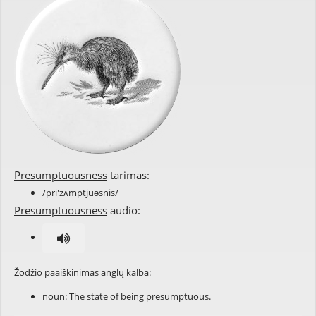
Presumptuousness
tarimas:
/pri'zʌmptjuəsnis/
Presumptuousness
audio:
Žodžio paaiškinimas anglų kalba:
noun: The state of being
presumptuous
.