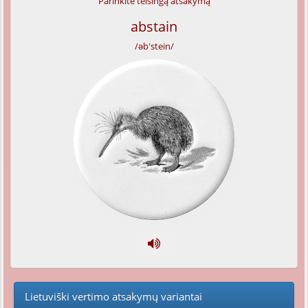
Parinkite teisingą atsakymą
abstain
/əb'stein/
Lietuviški vertimo atsakymų variantai