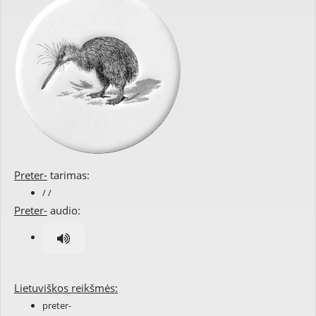
Preter-
tarimas:
/ /
Preter-
audio:
Lietuviškos reikšmės:
preter-