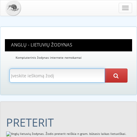
Toggl
navig
ANGLŲ - LIETUVIŲ ŽODYNAS
Kompiuterinis žodynas internete nemokamai
PRETERIT