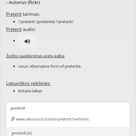
--Autorius (flickr)
Preterit
tarimas:
/'pretərit/ (preterite) /'pretərit/
Preterit
audio:
Žodžio paaiškinimas anglų kalba:
noun: Alternative form of
preterite
.
Lietuviškos reikšmės:
būtasis laikas
preterit
www.alkonas.lt/zodzio/preterit/vertimas
preterit
(e)