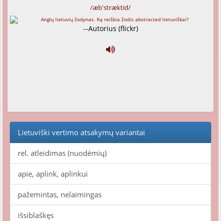
/æb'stræktid/
--Autorius (flickr)
Lietuviški vertimo atsakymų variantai
rel. atleidimas (nuodėmių)
apie, aplink, aplinkui
pažemintas, nelaimingas
išsiblaškęs