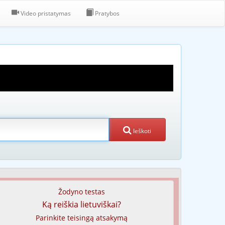
Video pristatymas
Pratybos
Ieškoti
Žodyno testas
Ką reiškia lietuviškai?
Parinkite teisingą atsakymą