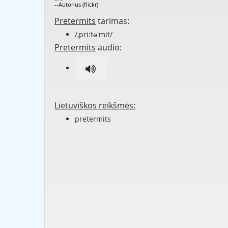
--Autorius (flickr)
Pretermits
tarimas:
/,pri:tə'mit/
Pretermits
audio:
Lietuviškos reikšmės:
pretermits