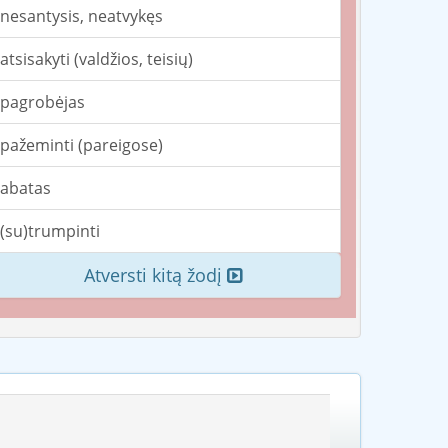
nesantysis, neatvykęs
atsisakyti (valdžios, teisių)
pagrobėjas
pažeminti (pareigose)
abatas
(su)trumpinti
Atversti kitą žodį