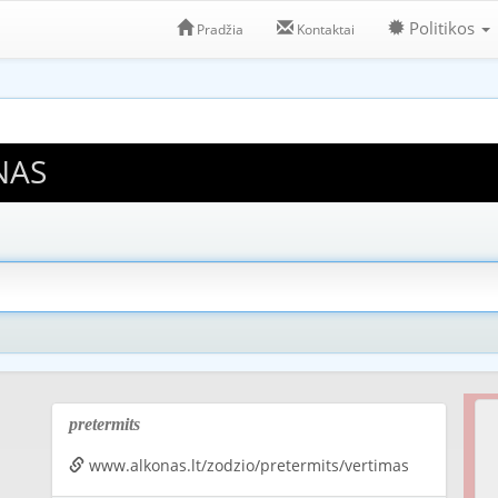
Politikos
Pradžia
Kontaktai
NAS
pretermits
www.alkonas.lt/zodzio/pretermits/vertimas