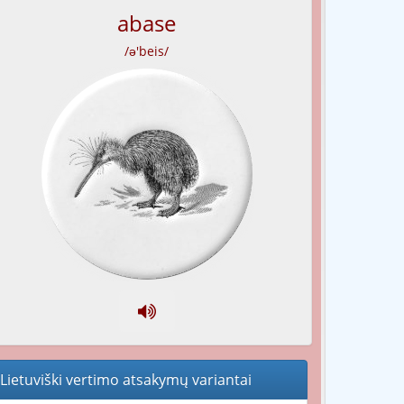
abase
/ə'beis/
Lietuviški vertimo atsakymų variantai