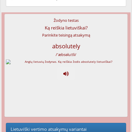
Žodyno testas
Ką reiškia lietuviškai?
Parinkite teisingą atsakymą
absolutely
/'æbsəlu:tli/
Lietuviški vertimo atsakymų variantai