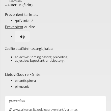
--Autorius (flickr)
Prevenient
tarimas:
/pri'vi:niənt/
Prevenient
audio:
Žodžio paaiškinimas anglų kalba:
adjective: Coming before; preceding.
adjective: Expectant; anticipatory.
Lietuviškos reikšmės:
einantis pirma
pirmesnis
prevenient
www.alkonas.lt/zodzio/prevenient/vertimas