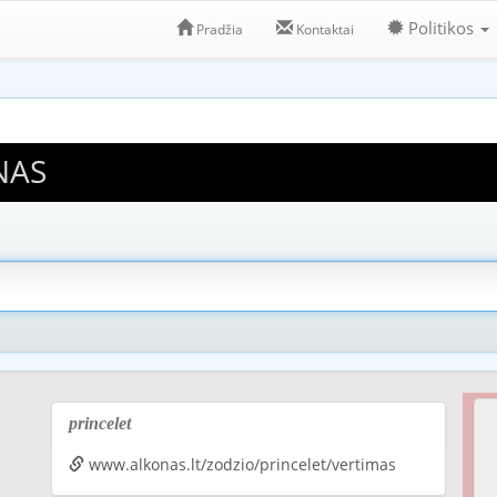
Politikos
Pradžia
Kontaktai
NAS
princelet
www.alkonas.lt/zodzio/princelet/vertimas