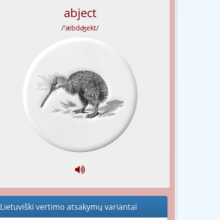
abject
/'æbdʤekt/
Lietuviški vertimo atsakymų variantai