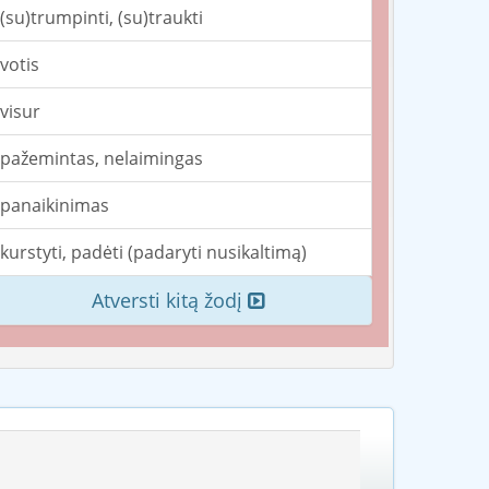
(su)trumpinti, (su)traukti
votis
visur
pažemintas, nelaimingas
panaikinimas
kurstyti, padėti (padaryti nusikaltimą)
Atversti kitą žodį