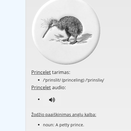
Princelet
tarimas:
/'prinslit/ (princeling) /'prinsliɳ/
Princelet
audio:
Žodžio paaiškinimas anglų kalba:
noun: A
petty
prince
.