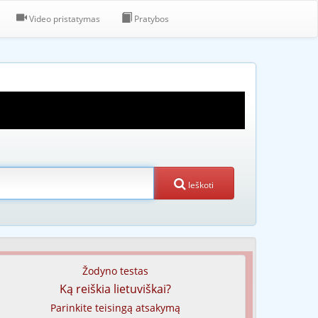
Video pristatymas
Pratybos
Ieškoti
Žodyno testas
Ką reiškia lietuviškai?
Parinkite teisingą atsakymą