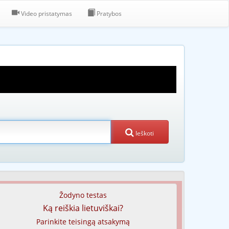
Video pristatymas
Pratybos
Ieškoti
Žodyno testas
Ką reiškia lietuviškai?
Parinkite teisingą atsakymą