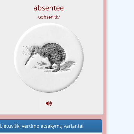
absentee
/,æbsən'ti:/
Lietuviški vertimo atsakymų variantai