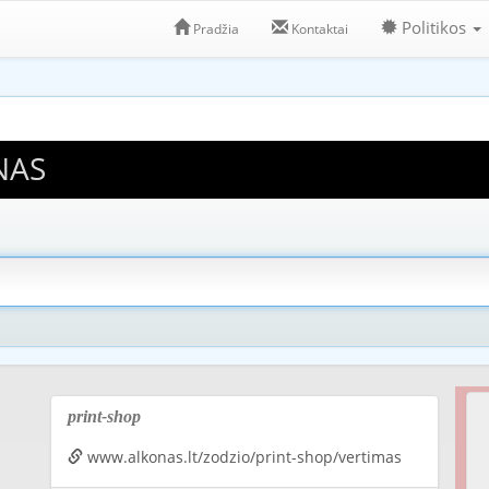
Politikos
Pradžia
Kontaktai
NAS
print-shop
www.alkonas.lt/zodzio/print-shop/vertimas