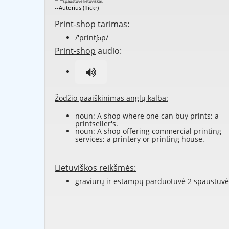
--Autorius (flickr)
Print-shop
tarimas:
/'printʃɔp/
Print-shop
audio:
Žodžio paaiškinimas anglų kalba:
noun: A shop where one can buy
prints
; a
printseller's.
noun: A
shop
offering
commercial
printing
services; a
printery
or
printing house
.
Lietuviškos reikšmės:
graviūrų ir estampų parduotuvė 2 spaustuvė