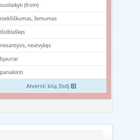
susilaikyti (from)
niekšiškumas, žemumas
išsiblaškęs
nesantysis, neatvykęs
bjauriai
panaikinti
Atversti kitą žodį