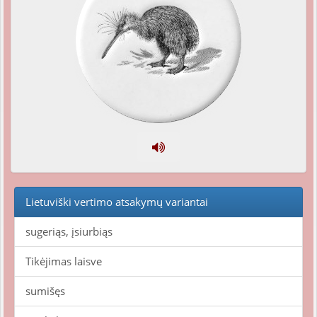
Lietuviški vertimo atsakymų variantai
sugeriąs, įsiurbiąs
Tikėjimas laisve
sumišęs