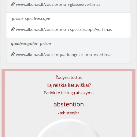
www.alkonas.lt/zodzio/prism-glasses/vertimas
prism
spectroscope
www.alkonas.lt/zodzio/prism-spectroscope/vertimas
quadrangular
prism
www.alkonas.lt/zodzio/quadrangular-prism/vertimas
Žodyno testas
Ką reiškia lietuviškai?
Parinkite teisingą atsakymą
abstention
/æb'stenʃn/