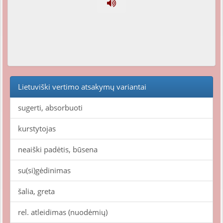
Lietuviški vertimo atsakymų variantai
sugerti, absorbuoti
kurstytojas
neaiški padėtis, būsena
su(si)gėdinimas
šalia, greta
rel. atleidimas (nuodėmių)