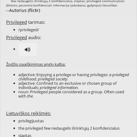
--Autorius (flickr)
Privileged
tarimas:
/privileged/
Privileged
audio:
Žodžio paaiškinimas anglų kalba:
adjective: Enjoying a privilege or having privileges:
a privileged
childhood; privileged society.
adjective: Confined to an exclusive or chosen group of
individuals:
privileged information.
noun: Privileged people considered as a group. Often used
with
the.
Lietuviškos reikšmės:
privilegijuotas
the privileged few nedaugelis išrinktųjų 2 konfidencialus
slaptas