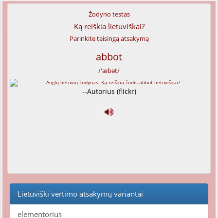
Žodyno testas
Ką reiškia lietuviškai?
Parinkite teisingą atsakymą
abbot
/'æbət/
--Autorius (flickr)
Lietuviški vertimo atsakymų variantai
elementorius