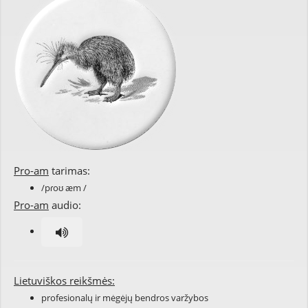
Pro-am
tarimas:
/pɾoʊ æm /
Pro-am
audio:
Lietuviškos reikšmės:
profesionalų ir mėgėjų bendros varžybos