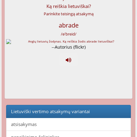
Ką reiškia lietuviškai?
Parinkite teisingą atsakymą
abrade
/ə'breid/
--Autorius (flickr)
Lietuviški vertimo atsakymų variantai
atsisakymas