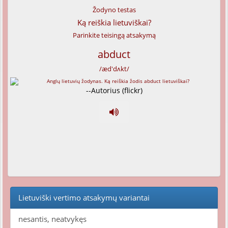
Žodyno testas
Ką reiškia lietuviškai?
Parinkite teisingą atsakymą
abduct
/æd'dʌkt/
--Autorius (flickr)
Lietuviški vertimo atsakymų variantai
nesantis, neatvykęs