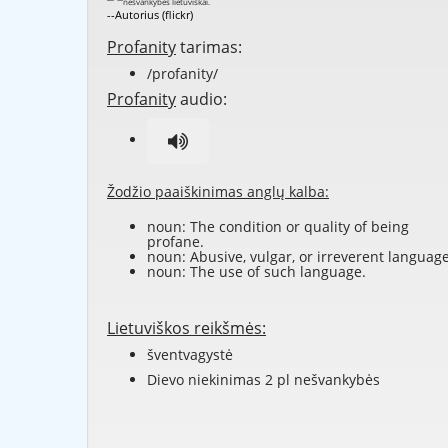
--Autorius (flickr)
Profanity
tarimas:
/profanity/
Profanity
audio:
Žodžio paaiškinimas anglų kalba:
noun: The condition or quality of being
profane.
noun: Abusive, vulgar, or irreverent language
noun: The use of such language.
Lietuviškos reikšmės:
šventvagystė
Dievo niekinimas 2 pl nešvankybės