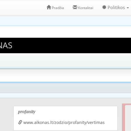
Politikos
Pradžia
Kontaktai
NAS
profanity
www.alkonas.lt/zodzio/profanity/vertimas