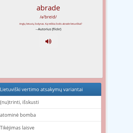
abrade
/ə'breid/
--Autorius (flickr)
Lietuviški vertimo atsakymų variantai
(nu)trinti, išskusti
atominė bomba
Tikėjimas laisve