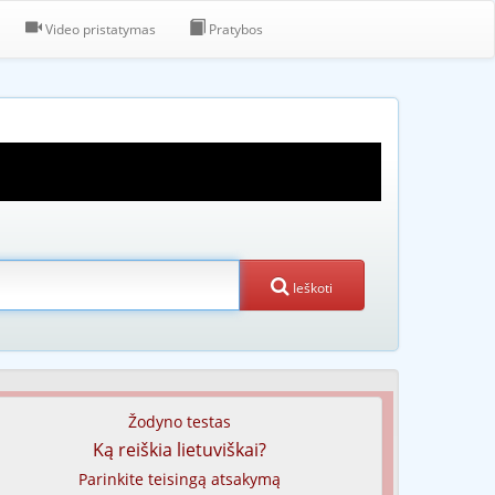
Video pristatymas
Pratybos
Ieškoti
Žodyno testas
Ką reiškia lietuviškai?
Parinkite teisingą atsakymą