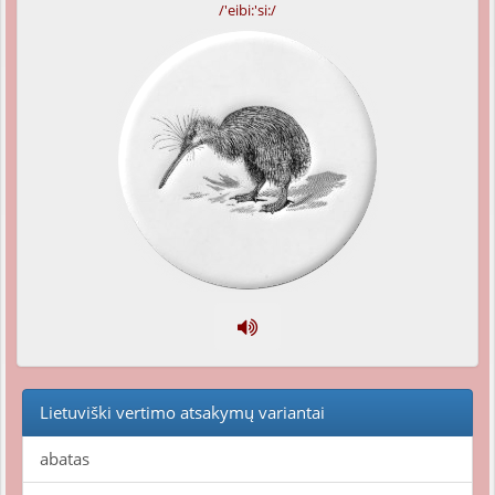
/'eibi:'si:/
Lietuviški vertimo atsakymų variantai
abatas