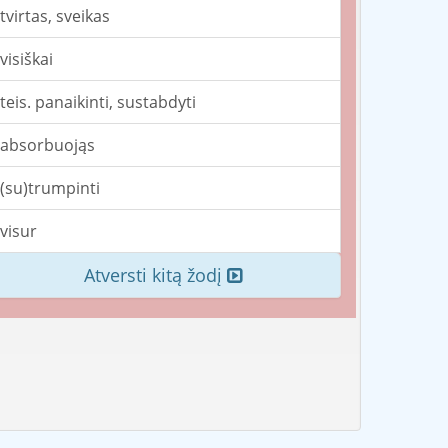
tvirtas, sveikas
visiškai
teis. panaikinti, sustabdyti
absorbuojąs
(su)trumpinti
visur
Atversti kitą žodį