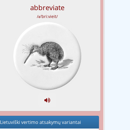
abbreviate
/ə'bri:vieit/
Lietuviški vertimo atsakymų variantai