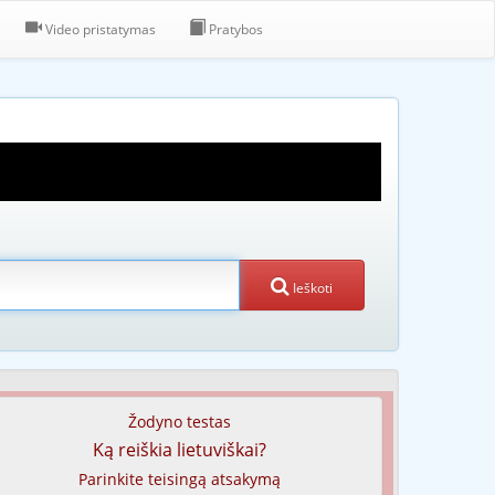
Video pristatymas
Pratybos
Ieškoti
Žodyno testas
Ką reiškia lietuviškai?
Parinkite teisingą atsakymą