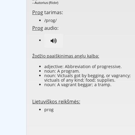
--Autorius (flickr)
Prog
tarimas:
/prog/
Prog
audio:
Žodžio paaiškinimas anglų kalba:
adjective: Abbreviation of
progressive
.
noun: A
program
.
noun:
Victuals
got by
begging
, or
vagrancy
;
victuals of any kind;
food
;
supplies
.
noun: A vagrant beggar; a
tramp
.
Lietuviškos reikšmės:
prog