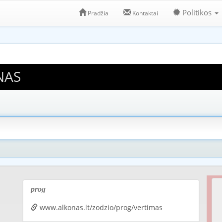
Politikos
Pradžia
Kontaktai
NAS
prog
www.alkonas.lt/zodzio/prog/vertimas