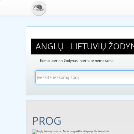
ANGLŲ - LIETUVIŲ ŽODY
Kompiuterinis žodynas internete nemokamai
PROG