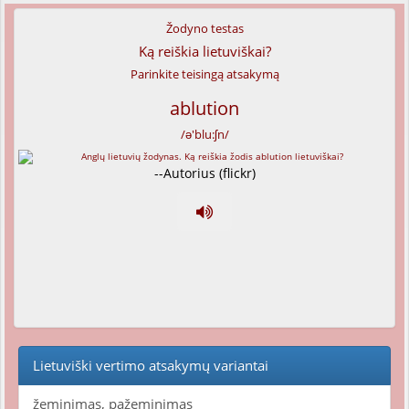
Žodyno testas
Ką reiškia lietuviškai?
Parinkite teisingą atsakymą
ablution
/ə'blu:ʃn/
--Autorius (flickr)
Lietuviški vertimo atsakymų variantai
žeminimas, pažeminimas