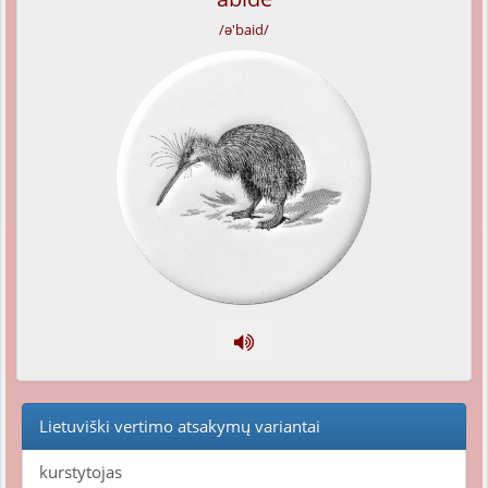
/ə'baid/
Lietuviški vertimo atsakymų variantai
kurstytojas