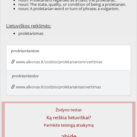
noun:
Proletarians
regarded as a
class
; the proletariat.
noun: The
state
,
quality
, or
condition
of being a proletarian.
noun: A proletarian
word
or
turn of phrase
; a
vulgarism
.
Lietuviškos reikšmės:
proletarizmas
proletarianism
www.alkonas.lt/zodzio/proletarianism/vertimas
proletarianise
www.alkonas.lt/zodzio/proletarianise/vertimas
Žodyno testas
Ką reiškia lietuviškai?
Parinkite teisingą atsakymą
abide