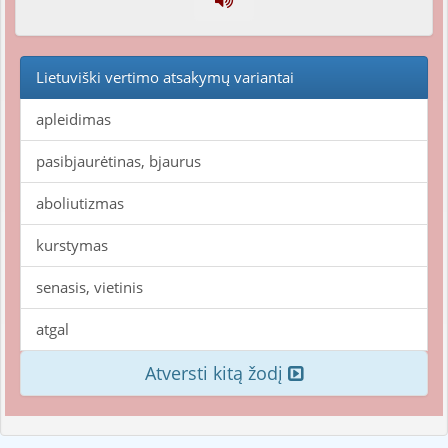
Lietuviški vertimo atsakymų variantai
apleidimas
pasibjaurėtinas, bjaurus
aboliutizmas
kurstymas
senasis, vietinis
atgal
Atversti kitą žodį