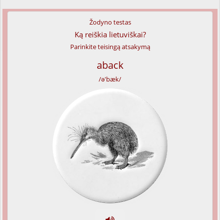
Žodyno testas
Ką reiškia lietuviškai?
Parinkite teisingą atsakymą
aback
/ə'bæk/