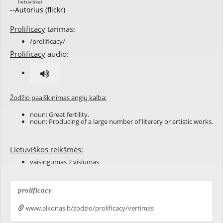
--Autorius (flickr)
Prolificacy
tarimas:
/prolificacy/
Prolificacy
audio:
Žodžio paaiškinimas anglų kalba:
noun: Great
fertility
.
noun: Producing of a large number of
literary
or
artistic
works
.
Lietuviškos reikšmės:
vaisingumas 2 vislumas
prolificacy
www.alkonas.lt/zodzio/prolificacy/vertimas