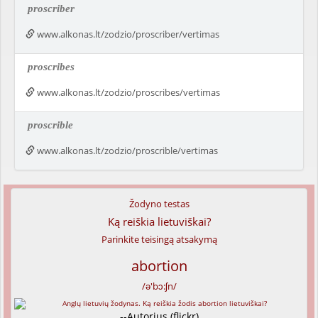
proscriber
www.alkonas.lt/zodzio/proscriber/vertimas
proscribes
www.alkonas.lt/zodzio/proscribes/vertimas
proscrible
www.alkonas.lt/zodzio/proscrible/vertimas
Žodyno testas
Ką reiškia lietuviškai?
Parinkite teisingą atsakymą
abortion
/ə'bɔ:ʃn/
--Autorius (flickr)