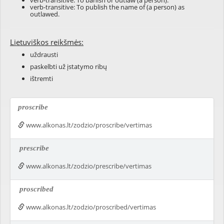
verb-transitive: To banish or outlaw (a person).
verb-transitive: To publish the name of (a person) as
outlawed.
Lietuviškos reikšmės:
uždrausti
paskelbti už įstatymo ribų
ištremti
proscribe
www.alkonas.lt/zodzio/proscribe/vertimas
prescribe
www.alkonas.lt/zodzio/prescribe/vertimas
proscribed
www.alkonas.lt/zodzio/proscribed/vertimas