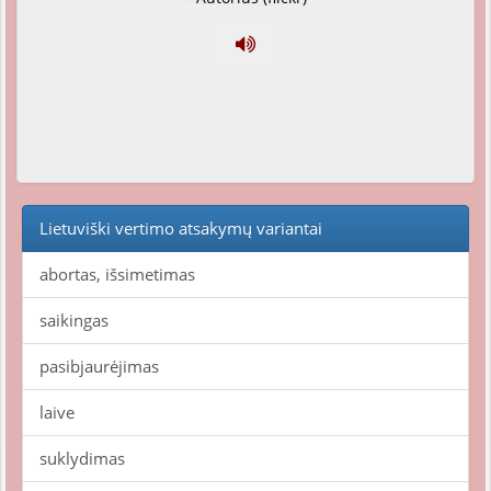
Lietuviški vertimo atsakymų variantai
abortas, išsimetimas
saikingas
pasibjaurėjimas
laive
suklydimas