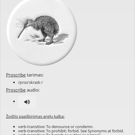
Proscribe
tarimas:
/proʊ'skraɪb /
Proscribe
audio:
Žodžio paaiškinimas anglų kalba:
verb-transitive: To denounce or condemn.
verb-transitive: To prohibit; forbid. See Synonyms at
forbid
.