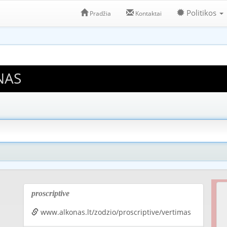
Politikos
Pradžia
Kontaktai
NAS
proscriptive
www.alkonas.lt/zodzio/proscriptive/vertimas