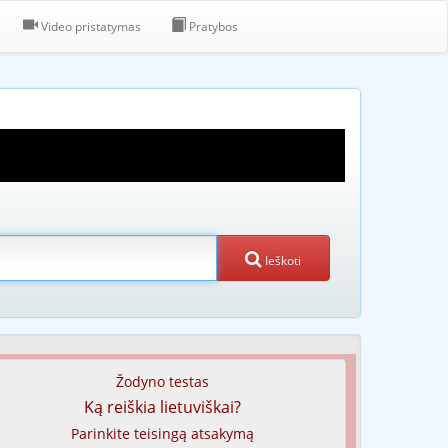
Video pristatymas
Pratybos
Ieškoti
Žodyno testas
Ką reiškia lietuviškai?
Parinkite teisingą atsakymą