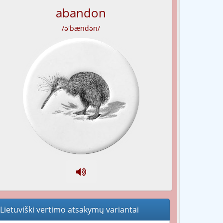
abandon
/ə'bændən/
Lietuviški vertimo atsakymų variantai