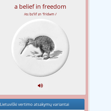
a belief in freedom
/eɪ bɪ'lif ɪn 'fridəm /
Lietuviški vertimo atsakymų variantai