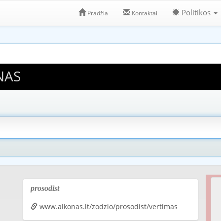
Politikos
Pradžia
Kontaktai
NAS
prosodist
www.alkonas.lt/zodzio/prosodist/vertimas