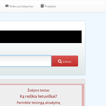
Video pristatymas
Pratybos
Ieškoti
Žodyno testas
Ką reiškia lietuviškai?
Parinkite teisingą atsakymą