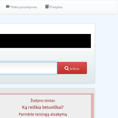
Video pristatymas
Pratybos
Ieškoti
Žodyno testas
Ką reiškia lietuviškai?
Parinkite teisingą atsakymą