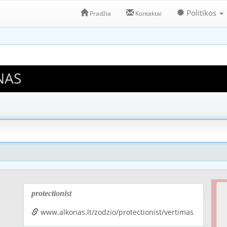
Politikos
Pradžia
Kontaktai
NAS
protectionist
www.alkonas.lt/zodzio/protectionist/vertimas