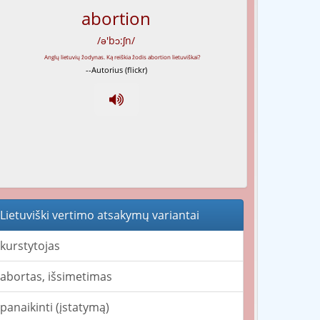
abortion
/ə'bɔ:ʃn/
--Autorius (flickr)
Lietuviški vertimo atsakymų variantai
kurstytojas
abortas, išsimetimas
panaikinti (įstatymą)