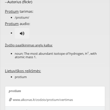
--Autorius (flickr)
Protium
tarimas:
/protium/
Protium
audio:
Žodžio paaiškinimas anglų kalba:
1
noun: The most abundant isotope of hydrogen, H
, with
atomic mass 1.
Lietuviškos reikšmės:
protium
protium
www.alkonas.lt/zodzio/protium/vertimas