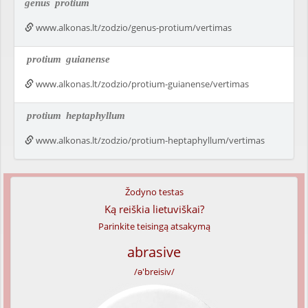
genus
protium
www.alkonas.lt/zodzio/genus-protium/vertimas
protium
guianense
www.alkonas.lt/zodzio/protium-guianense/vertimas
protium
heptaphyllum
www.alkonas.lt/zodzio/protium-heptaphyllum/vertimas
Žodyno testas
Ką reiškia lietuviškai?
Parinkite teisingą atsakymą
abrasive
/ə'breisiv/