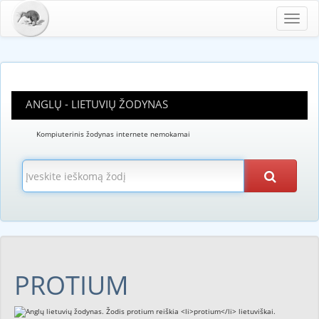
Toggl
navig
ANGLŲ - LIETUVIŲ ŽODYNAS
Kompiuterinis žodynas internete nemokamai
PROTIUM