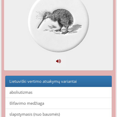
Lietuviški vertimo atsakymų variantai
aboliutizmas
šlifavimo medžiaga
slapstymasis (nuo bausmės)