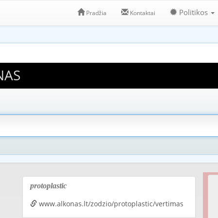
Politikos
Pradžia
Kontaktai
NAS
protoplastic
www.alkonas.lt/zodzio/protoplastic/vertimas