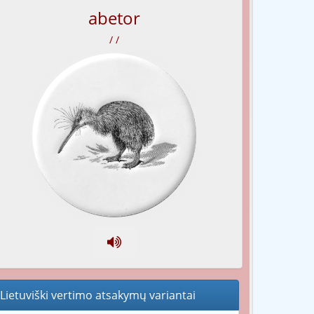
abetor
/ /
Lietuviški vertimo atsakymų variantai