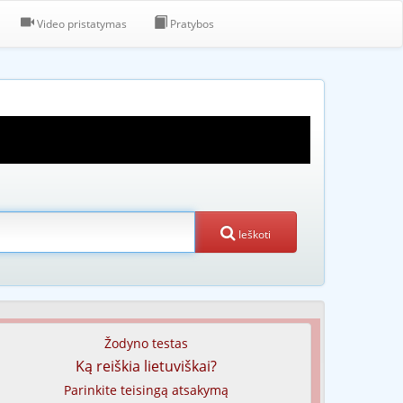
Video pristatymas
Pratybos
Ieškoti
Žodyno testas
Ką reiškia lietuviškai?
Parinkite teisingą atsakymą