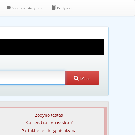
Video pristatymas
Pratybos
Ieškoti
Žodyno testas
Ką reiškia lietuviškai?
Parinkite teisingą atsakymą