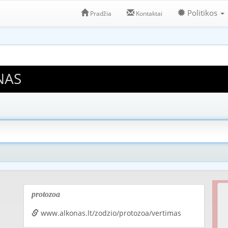
Politikos
Pradžia
Kontaktai
NAS
protozoa
www.alkonas.lt/zodzio/protozoa/vertimas