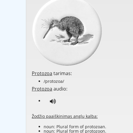
Protozoa
tarimas:
/protozoa/
Protozoa
audio:
Žodžio paaiškinimas anglų kalba:
noun: Plural form of
protozoan
.
noun: Plural form of
protozoon
.