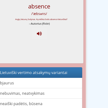
absence
/'æbsəns/
--Autorius (flickr)
Lietuviški vertimo atsakymų variantai
bjaurus
nebuvimas, neatvykimas
neaiški padėtis, būsena