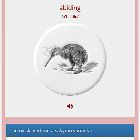
abiding
/ə'baidiɳ/
Lietuviški vertimo atsakymų variantai