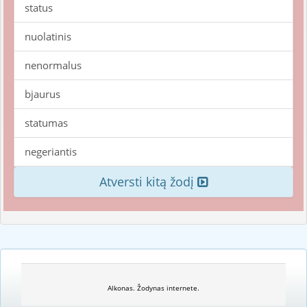
status
nuolatinis
nenormalus
bjaurus
statumas
negeriantis
Atversti kitą žodį
Alkonas. Žodynas internete.