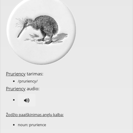
Pruriency
tarimas:
/pruriency/
Pruriency
audio:
Žodžio paaiškinimas anglų kalba:
noun:
prurience