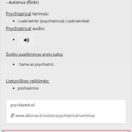
--Autorius (flickr)
Psychiatrical
tarimas:
/,saiki'ætrik/ (psychiatrical) /,saiki'ætrikəl/
Psychiatrical
audio:
Žodžio paaiškinimas anglų kalba:
: Same as
psychiatric
.
Lietuviškos reikšmės:
psichiatrinis
psychiatrical
www.alkonas.lt/zodzio/psychiatrical/vertimas