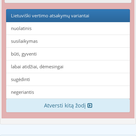
Lietuviški vertimo atsakymų variantai
nuolatinis
susilaikymas
būti, gyventi
labai atidžiai, dėmesingai
sugėdinti
negeriantis
Atversti kitą žodį