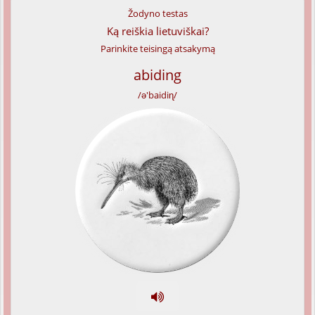
Žodyno testas
Ką reiškia lietuviškai?
Parinkite teisingą atsakymą
abiding
/ə'baidiɳ/