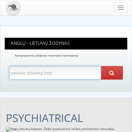
Toggl
navig
ANGLŲ - LIETUVIŲ ŽODYNAS
Kompiuterinis žodynas internete nemokamai
PSYCHIATRICAL