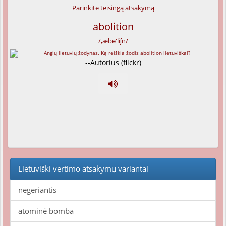
Parinkite teisingą atsakymą
abolition
/,æbə'liʃn/
--Autorius (flickr)
Lietuviški vertimo atsakymų variantai
negeriantis
atominė bomba