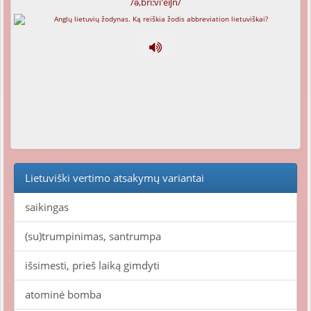
/ə,bri:vi'eiʃn/
Lietuviški vertimo atsakymų variantai
saikingas
(su)trumpinimas, santrumpa
išsimesti, prieš laiką gimdyti
atominė bomba