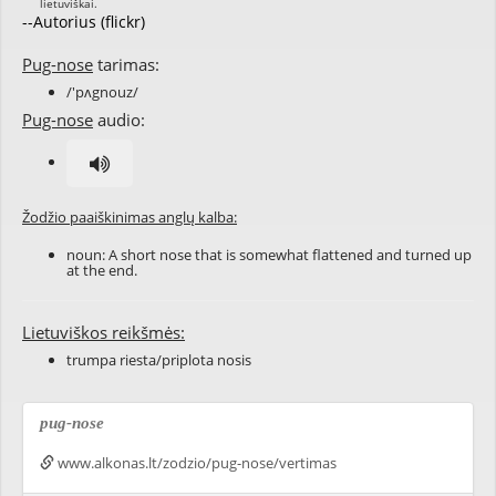
--Autorius (flickr)
Pug-nose
tarimas:
/'pʌgnouz/
Pug-nose
audio:
Žodžio paaiškinimas anglų kalba:
noun: A short nose that is somewhat flattened and turned up
at the end.
Lietuviškos reikšmės:
trumpa riesta/priplota nosis
pug-nose
www.alkonas.lt/zodzio/pug-nose/vertimas