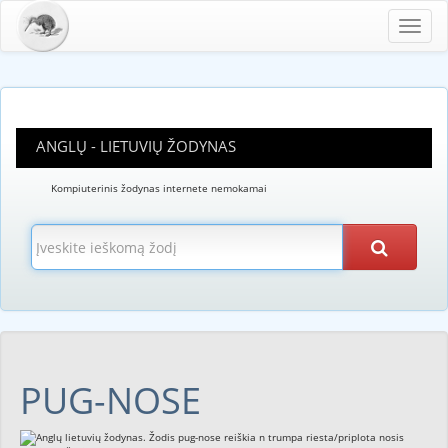
Toggl
navig
ANGLŲ - LIETUVIŲ ŽODYNAS
Kompiuterinis žodynas internete nemokamai
PUG-NOSE