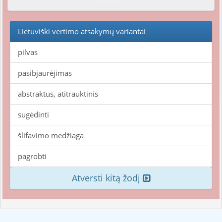
Lietuviški vertimo atsakymų variantai
pilvas
pasibjaurėjimas
abstraktus, atitrauktinis
sugėdinti
šlifavimo medžiaga
pagrobti
Atversti kitą žodį