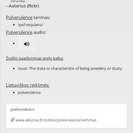
--Autorius (flickr)
Pulverulence
tarimas:
/pʌl'verjuləns/
Pulverulence
audio:
Žodžio paaiškinimas anglų kalba:
noun: The state or characteristic of being
powdery
or
dusty
.
Lietuviškos reikšmės:
pulverulence
pulverulence
www.alkonas.lt/zodzio/pulverulence/vertimas