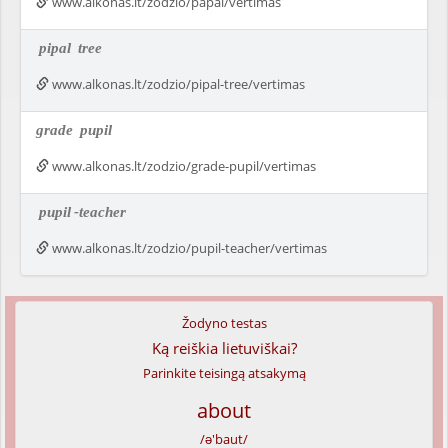
www.alkonas.lt/zodzio/papal/vertimas
pipal
tree
www.alkonas.lt/zodzio/pipal-tree/vertimas
grade
pupil
www.alkonas.lt/zodzio/grade-pupil/vertimas
pupil
-teacher
www.alkonas.lt/zodzio/pupil-teacher/vertimas
Žodyno testas
Ką reiškia lietuviškai?
Parinkite teisingą atsakymą
about
/ə'baut/