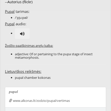
--Autorius (flickr)
Pupal
tarimas:
/'pju:pəl/
Pupal
audio:
Žodžio paaiškinimas anglų kalba:
adjective: Of or pertaining to the
pupa
stage of
insect
metamorphosis
.
Lietuviškos reikšmės:
pupal chamber kokonas
pupal
www.alkonas.lt/zodzio/pupal/vertimas