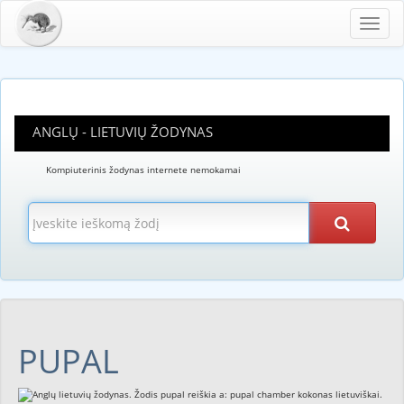
Toggl
navig
ANGLŲ - LIETUVIŲ ŽODYNAS
Kompiuterinis žodynas internete nemokamai
PUPAL