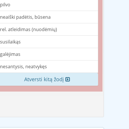
pilvo
neaiški padėtis, būsena
rel. atleidimas (nuodėmių)
susilaikąs
galėjimas
nesantysis, neatvykęs
Atversti kitą žodį