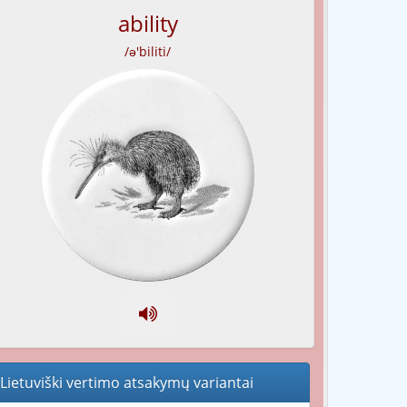
ability
/ə'biliti/
Lietuviški vertimo atsakymų variantai