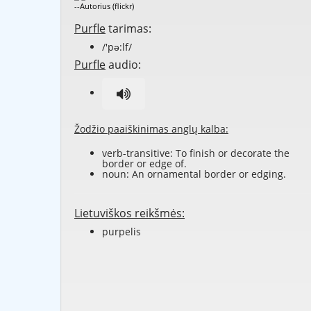
--Autorius (flickr)
Purfle
tarimas:
/'pə:lf/
Purfle
audio:
Žodžio paaiškinimas anglų kalba:
verb-transitive: To finish or decorate the
border or edge of.
noun: An ornamental border or edging.
Lietuviškos reikšmės:
purpelis