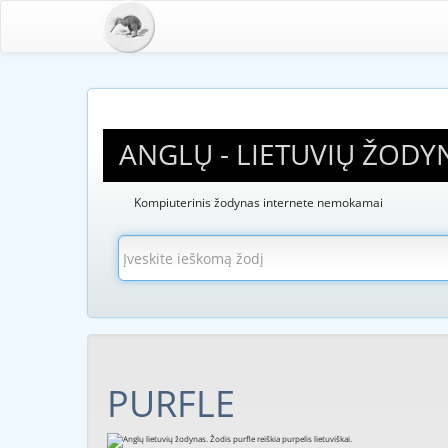
ANGLŲ - LIETUVIŲ ŽODY
Kompiuterinis žodynas internete nemokamai
PURFLE