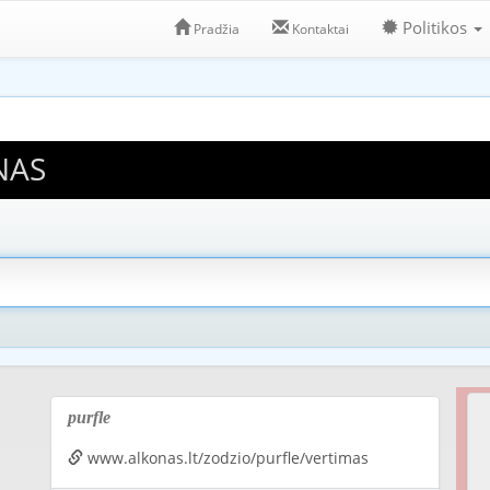
Politikos
Pradžia
Kontaktai
NAS
purfle
www.alkonas.lt/zodzio/purfle/vertimas