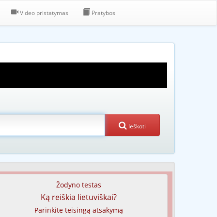
Video pristatymas
Pratybos
Ieškoti
Žodyno testas
Ką reiškia lietuviškai?
Parinkite teisingą atsakymą