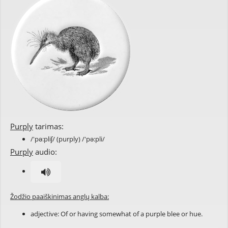
Purply
tarimas:
/'pə:pliʃ/ (purply) /'pə:pli/
Purply
audio:
Žodžio paaiškinimas anglų kalba:
adjective: Of or having somewhat of a
purple
blee
or
hue
.