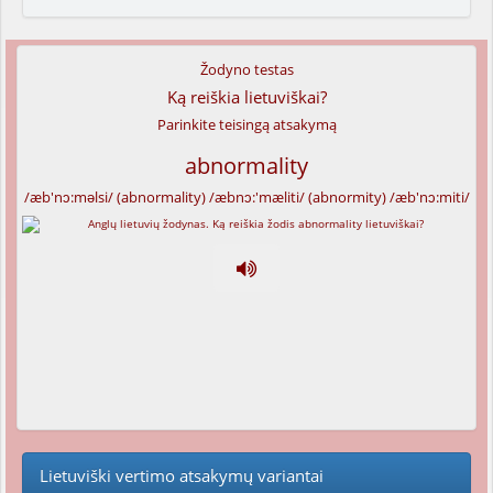
Žodyno testas
Ką reiškia lietuviškai?
Parinkite teisingą atsakymą
abnormality
/æb'nɔ:məlsi/ (abnormality) /æbnɔ:'mæliti/ (abnormity) /æb'nɔ:miti/
Lietuviški vertimo atsakymų variantai