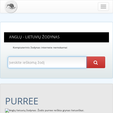
Toggl
navig
ANGLŲ - LIETUVIŲ ŽODYNAS
Kompiuterinis žodynas internete nemokamai
PURREE