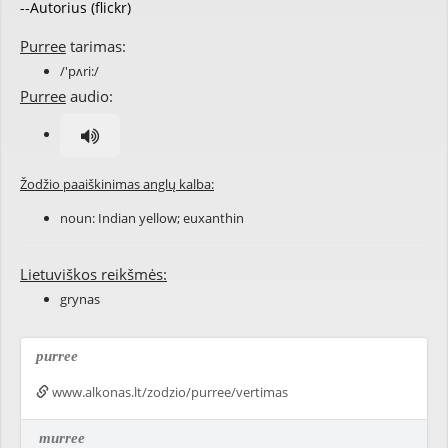
--Autorius (flickr)
Purree
tarimas:
/'pʌri:/
Purree
audio:
Žodžio paaiškinimas anglų kalba:
noun:
Indian yellow
;
euxanthin
Lietuviškos reikšmės:
grynas
purree
www.alkonas.lt/zodzio/purree/vertimas
murree