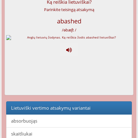
Ką reiškia lietuviškai?
Parinkite teisingą atsakymą
abashed
/əbæʃt /
Lietuviški vertimo atsakymų variantai
absorbuojąs
skaitliukai