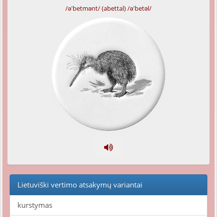
/ə'betmənt/ (abettal) /ə'betəl/
Lietuviški vertimo atsakymų variantai
kurstymas