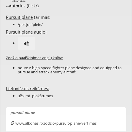
--Autorius (flickr)
Pursuit plane
tarimas:
/pə'sju:t'plein/
Pursuit plane
audio:
Žodžio paaiškinimas anglų kalba:
noun: A high-speed fighter plane designed and equipped to
pursue and attack enemy aircraft.
Lietuviškos reikšmės:
užsiimti plokštumos
pursuit plane
www.alkonas.lt/zodzio/pursuit-plane/vertimas