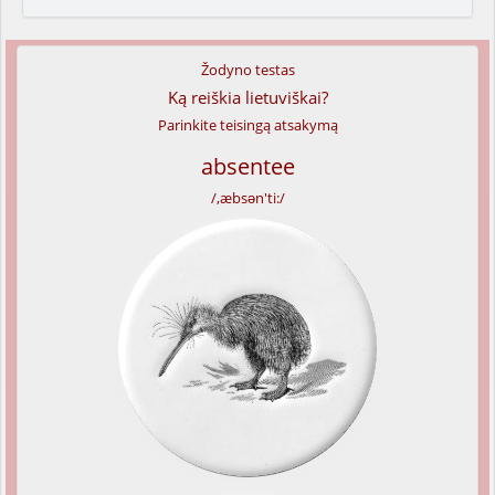
Žodyno testas
Ką reiškia lietuviškai?
Parinkite teisingą atsakymą
absentee
/,æbsən'ti:/