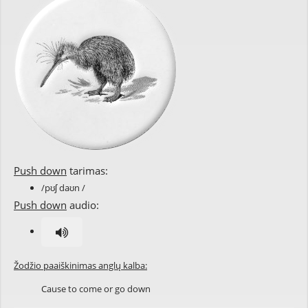
Push down
tarimas:
/pʊʃ daʊn /
Push down
audio:
Žodžio paaiškinimas anglų kalba:
Cause to come or go down