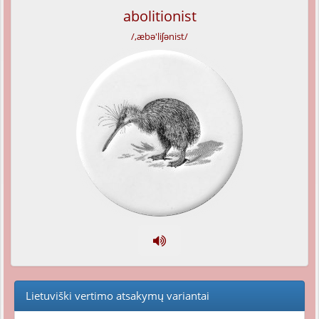
abolitionist
/,æbə'liʃənist/
Lietuviški vertimo atsakymų variantai