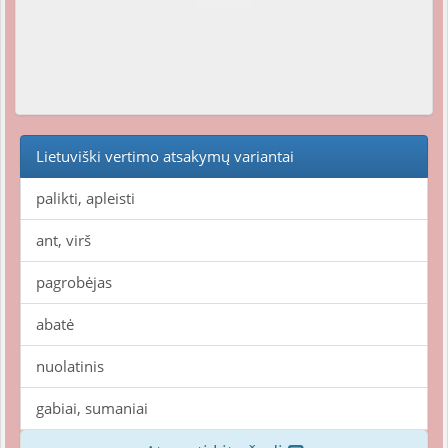
Lietuviški vertimo atsakymų variantai
palikti, apleisti
ant, virš
pagrobėjas
abatė
nuolatinis
gabiai, sumaniai