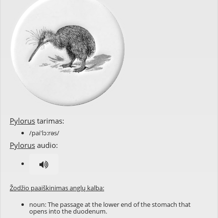
Pylorus
tarimas:
/pai'lɔ:rəs/
Pylorus
audio:
Žodžio paaiškinimas anglų kalba:
noun: The passage at the lower end of the stomach that
opens into the duodenum.