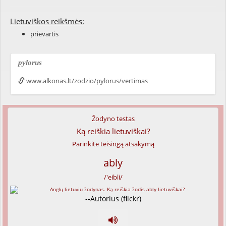
Lietuviškos reikšmės:
prievartis
pylorus
www.alkonas.lt/zodzio/pylorus/vertimas
Žodyno testas
Ką reiškia lietuviškai?
Parinkite teisingą atsakymą
ably
/'eibli/
--Autorius (flickr)