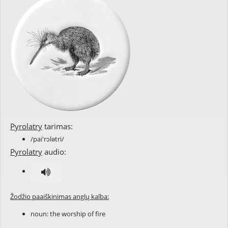
Pyrolatry
tarimas:
/pai'rɔlətri/
Pyrolatry
audio:
Žodžio paaiškinimas anglų kalba:
noun: the
worship
of
fire