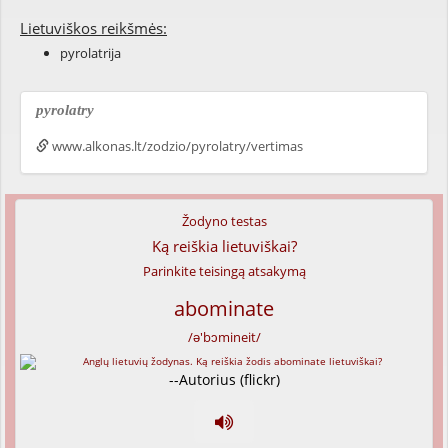
Lietuviškos reikšmės:
pyrolatrija
pyrolatry
www.alkonas.lt/zodzio/pyrolatry/vertimas
Žodyno testas
Ką reiškia lietuviškai?
Parinkite teisingą atsakymą
abominate
/ə'bɔmineit/
--Autorius (flickr)