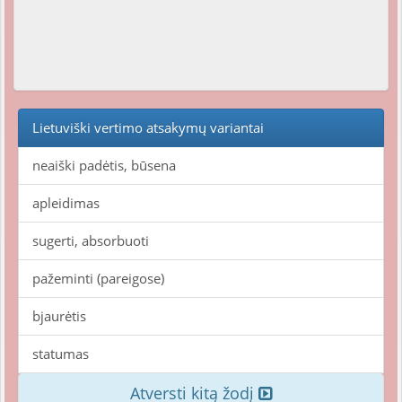
Lietuviški vertimo atsakymų variantai
neaiški padėtis, būsena
apleidimas
sugerti, absorbuoti
pažeminti (pareigose)
bjaurėtis
statumas
Atversti kitą žodį