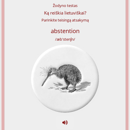
Žodyno testas
Ką reiškia lietuviškai?
Parinkite teisingą atsakymą
abstention
/æb'stenʃn/