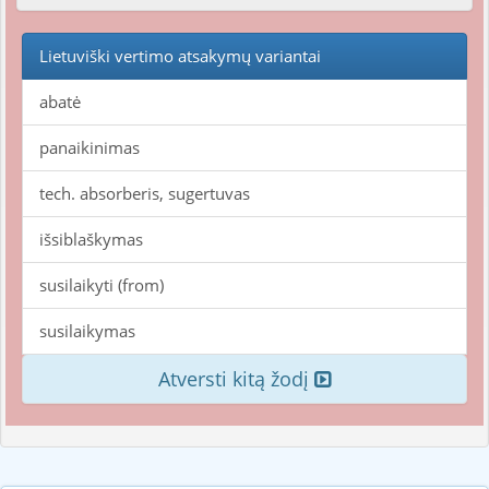
Lietuviški vertimo atsakymų variantai
abatė
panaikinimas
tech. absorberis, sugertuvas
išsiblaškymas
susilaikyti (from)
susilaikymas
Atversti kitą žodį