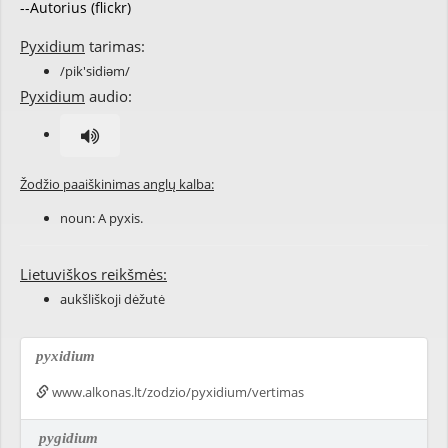
--Autorius (flickr)
Pyxidium
tarimas:
/pik'sidiəm/
Pyxidium
audio:
Žodžio paaiškinimas anglų kalba:
noun: A pyxis.
Lietuviškos reikšmės:
aukšliškoji dėžutė
pyxidium
www.alkonas.lt/zodzio/pyxidium/vertimas
pygidium