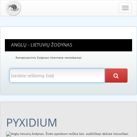
Toggl
navig
ANGLŲ - LIETUVIŲ ŽODYNAS
Kompiuterinis žodynas internete nemokamai
PYXIDIUM