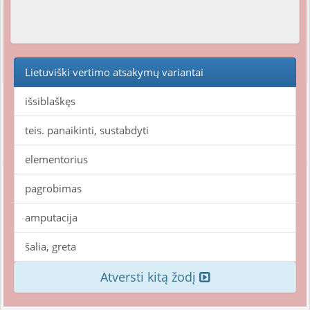
Lietuviški vertimo atsakymų variantai
išsiblaškęs
teis. panaikinti, sustabdyti
elementorius
pagrobimas
amputacija
šalia, greta
Atversti kitą žodį