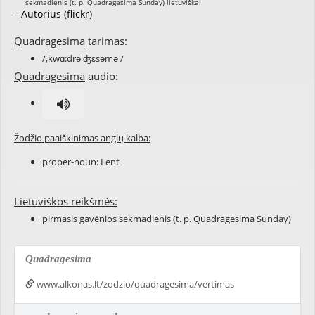
--Autorius (flickr)
Quadragesima
tarimas:
/,kwɑ:drə'ʤɛsəmə /
Quadragesima
audio:
Žodžio paaiškinimas anglų kalba:
proper-noun:
Lent
Lietuviškos reikšmės:
pirmasis gavėnios sekmadienis (t. p. Quadragesima Sunday)
Quadragesima
www.alkonas.lt/zodzio/quadragesima/vertimas