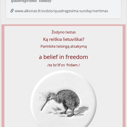
quadragesima
sunday
www.alkonas.lt/zodzio/quadragesima-sunday/vertimas
Žodyno testas
Ką reiškia lietuviškai?
Parinkite teisingą atsakymą
a belief in freedom
/eɪ bɪ'lif ɪn 'fridəm /