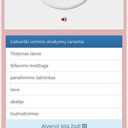
Lietuviški vertimo atsakymų variantai
Tikėjimas laisve
šlifavimo medžiaga
panaikinimo šalininkas
laive
abatija
(su)mažinimas
Atversti kitą žodį